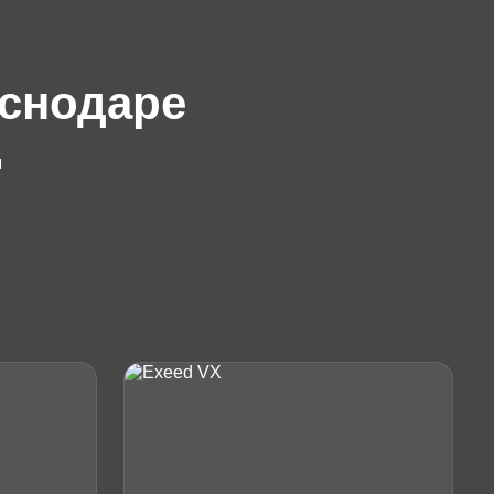
аснодаре
я